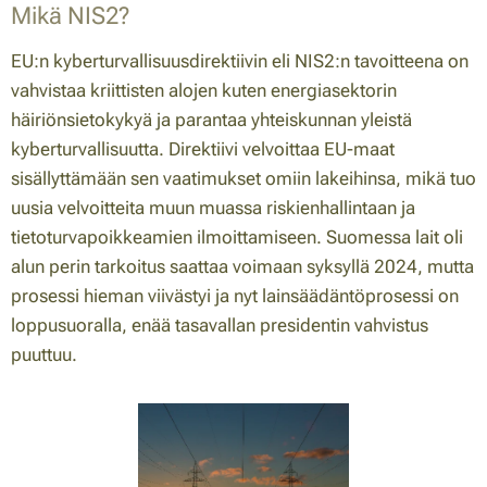
Mikä NIS2?
EU:n kyberturvallisuusdirektiivin eli NIS2:n tavoitteena on
vahvistaa kriittisten alojen kuten energiasektorin
häiriönsietokykyä ja parantaa yhteiskunnan yleistä
kyberturvallisuutta. Direktiivi velvoittaa EU-maat
sisällyttämään sen vaatimukset omiin lakeihinsa, mikä tuo
uusia velvoitteita muun muassa riskienhallintaan ja
tietoturvapoikkeamien ilmoittamiseen. Suomessa lait oli
alun perin tarkoitus saattaa voimaan syksyllä 2024, mutta
prosessi hieman viivästyi ja nyt lainsäädäntöprosessi on
loppusuoralla, enää tasavallan presidentin vahvistus
puuttuu.