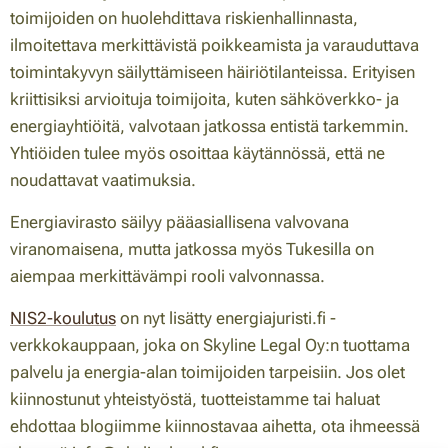
toimijoiden on huolehdittava riskienhallinnasta,
ilmoitettava merkittävistä poikkeamista ja varauduttava
toimintakyvyn säilyttämiseen häiriötilanteissa. Erityisen
kriittisiksi arvioituja toimijoita, kuten sähköverkko- ja
energiayhtiöitä, valvotaan jatkossa entistä tarkemmin.
Yhtiöiden tulee myös osoittaa käytännössä, että ne
noudattavat vaatimuksia.
Energiavirasto säilyy pääasiallisena valvovana
viranomaisena, mutta jatkossa myös Tukesilla on
aiempaa merkittävämpi rooli valvonnassa.
NIS2-koulutus
on nyt lisätty energiajuristi.fi -
v
erkkokauppaan, joka on
Skyline Legal Oy:n tuottama
palvelu ja energia-alan toimijoiden tarpeisiin. Jos olet
kiinnostunut yhteistyöstä, tuotteistamme tai haluat
ehdottaa blogiimme kiinnostavaa aihetta, ota ihmeessä