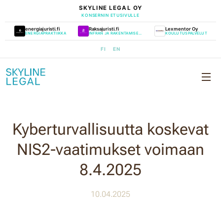
SKYLINE LEGAL OY
KONSERNIN ETUSIVULLE
energiajuristi.fi
Raksajuristi.fi
Lexmentor Oy
ENERGIAPRAKTIIKKA
INFRAN JA RAKENTAMISEN PRAKTIIKKA
KOULUTUSPALVELUT
FI
EN
Kyberturvallisuutta koskevat
NIS2-vaatimukset voimaan
8.4.2025
10.04.2025