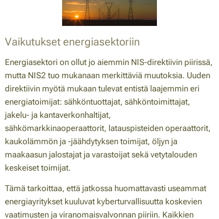
Vaikutukset energiasektoriin
Energiasektori on ollut jo aiemmin NIS-direktiivin piirissä,
mutta NIS2 tuo mukanaan merkittäviä muutoksia. Uuden
direktiivin myötä mukaan tulevat entistä laajemmin eri
energiatoimijat: sähköntuottajat, sähköntoimittajat,
jakelu- ja kantaverkonhaltijat,
sähkömarkkinaoperaattorit, latauspisteiden operaattorit,
kaukolämmön ja -jäähdytyksen toimijat, öljyn ja
maakaasun jalostajat ja varastoijat sekä vetytalouden
keskeiset toimijat.
Tämä tarkoittaa, että jatkossa huomattavasti useammat
energiayritykset kuuluvat kyberturvallisuutta koskevien
vaatimusten ja viranomaisvalvonnan piiriin. Kaikkien