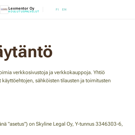
Lexmentor Oy
FI
EN
KOULUTUSPALVELUT
äytäntö
noimia verkkosivustoja ja verkkokauppoja. Yhtiö
t käyttöehtojen, sähköisten tilausten ja toimitusten
pänä "asetus") on Skyline Legal Oy, Y-tunnus 3346303-6,