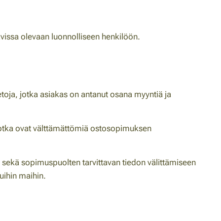
ttavissa olevaan luonnolliseen henkilöön.
toja, jotka asiakas on antanut osana myyntiä ja
, jotka ovat välttämättömiä ostosopimuksen
iin sekä sopimuspuolten tarvittavan tiedon välittämiseen
muihin maihin.