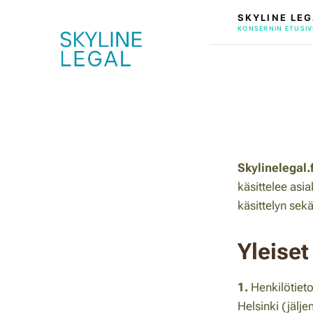
SKYLINE LEG
KONSERNIN ETUSIV
Skylinelegal.fi
käsittelee asia
käsittelyn sekä
Yleise
1.
Henkilötiet
Helsinki (jälje