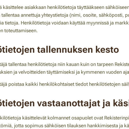
ä käsittelee asiakkaan henkilötietoja täyttääkseen sähköiseen 
 tallentaa annettuja yhteystietoja (nimi, osoite, sähköposti, 
ia tietoja. Henkilötietoja voidaan käyttää myynnissä ja markk
n toteuttamiseen.
tietojen tallennuksen kesto
täjä tallentaa henkilötietoja niin kauan kuin on tarpeen Rekis
uksien ja velvoitteiden täyttämiseksi ja kymmenen vuoden a
täjä poistaa kaikki henkilökohtaiset tiedot henkilötietojen säi
tietojen vastaanottajat ja käsi
ilötietoja käsittelevät kolmannet osapuolet ovat Rekisterinpit
tömiä, jotta sopimus sähköisen tilauksen hankkimisesta ja käs