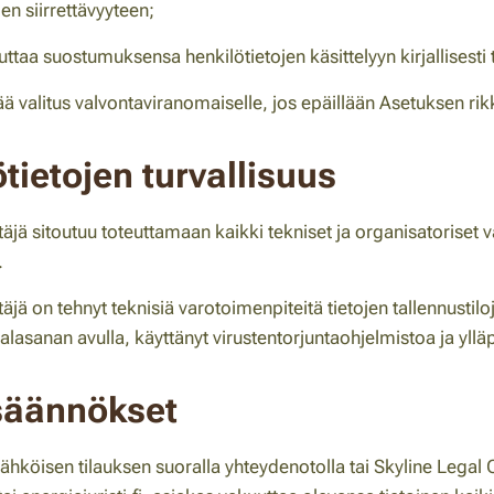
jen siirrettävyyteen;
ttaa suostumuksensa henkilötietojen käsittelyyn kirjallisesti
ää valitus valvontaviranomaiselle, jos epäillään Asetuksen ri
tietojen turvallisuus
täjä sitoutuu toteuttamaan kaikki tekniset ja organisatoriset 
.
täjä on tehnyt teknisiä varotoimenpiteitä tietojen tallennustil
alasanan avulla, käyttänyt virustentorjuntaohjelmistoa ja ylläp
äännökset
hköisen tilauksen suoralla yhteydenotolla tai Skyline Legal O