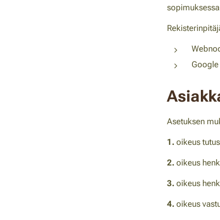
sopimuksessa 
Rekisterinpitä
Webnod
Google A
Asiakk
Asetuksen muka
1.
oikeus tutus
2.
oikeus henki
3.
oikeus henk
4.
oikeus vastu