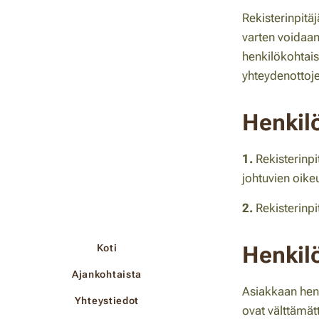
Rekisterinpitäj
varten voidaan
henkilökohtais
yhteydenottoje
Henkilö
1.
Rekisterinpi
johtuvien oike
2.
Rekisterinpi
Henkilö
Koti
Ajankohtaista
Asiakkaan henk
Yhteystiedot
ovat välttämät