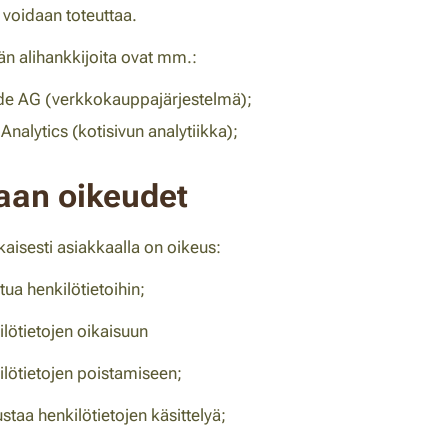
voidaan toteuttaa.
jän alihankkijoita ovat mm.:
e AG (verkkokauppajärjestelmä);
nalytics (kotisivun analytiikka);
aan oikeudet
isesti asiakkaalla on oikeus:
tua henkilötietoihin;
lötietojen oikaisuun
ilötietojen poistamiseen;
staa henkilötietojen käsittelyä;