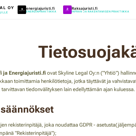
AL OY
energiajuristi.fi
Raksajuristi.fi
ENERGIAPRAKTIIKKA
INFRAN JA RAKENTAMISEN PRAKTIIKKA
ULLE
Tietosuojak
 ja Energiajuristi.fi
ovat Skyline Legal Oy:n ("Yhtiö") hallin
kkaan toimittamia henkilötietoja, jotka täyttävät ja vahvistava
 tarvittavan tiedonvälityksen lain edellyttämän ajan kuluessa.
t säännökset
ojen rekisterinpitäjä, joka noudattaa GDPR - asetusta(jäljem
mpänä "Rekisterinpitäjä");