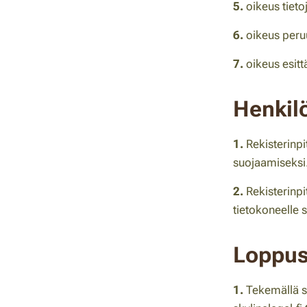
5.
oikeus tieto
6.
oikeus peruu
7.
oikeus esitt
Henkilö
1.
Rekisterinpi
suojaamiseksi
2.
Rekisterinpi
tietokoneelle s
Loppus
1.
Tekemällä sä