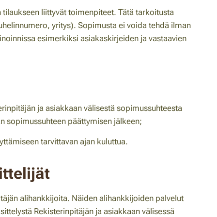
tilaukseen liittyvät toimenpiteet. Tätä tarkoitusta
puhelinnumero, yritys). Sopimusta ei voida tehdä ilman
inoinnissa esimerkiksi asiakaskirjeiden ja vastaavien
terinpitäjän ja asiakkaan välisestä sopimussuhteesta
jan sopimussuhteen päättymisen jälkeen;
lyttämiseen tarvittavan ajan kuluttua.
ttelijät
äjän alihankkijoita. Näiden alihankkijoiden palvelut
ittelystä Rekisterinpitäjän ja asiakkaan välisessä